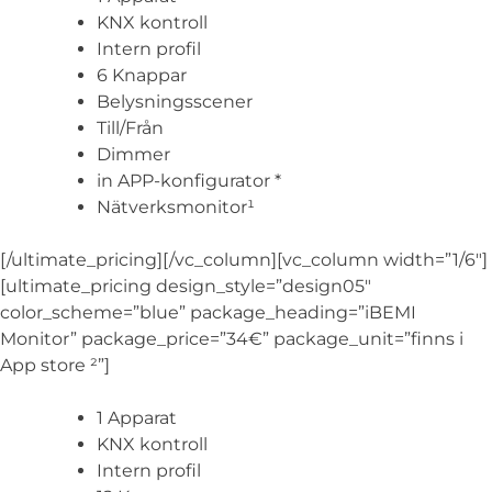
KNX kontroll
Intern profil
6 Knappar
Belysningsscener
Till/Från
Dimmer
in APP-konfigurator *
Nätverksmonitor¹
[/ultimate_pricing][/vc_column][vc_column width=”1/6″]
[ultimate_pricing design_style=”design05″
color_scheme=”blue” package_heading=”iBEMI
Monitor” package_price=”34€” package_unit=”finns i
App store ²”]
1 Apparat
KNX kontroll
Intern profil