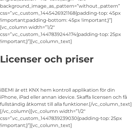
background_image_as_pattern=”without_pattern”
css=”.vc_custom_1445426921168{padding-top: 45px
!important;padding-bottom: 45px !important;}”]
[vc_column width=”1/2″
css=”.vc_custom_1447839244174{padding-top: 25px
!important;}”][vc_column_text]
Licenser och priser
iBEMI är ett KNX hem kontroll applikation för din
iPhone, iPad eller annan idevice. Skaffa licensen och få
fullständig åtkomst till alla funktioner.[/vc_column_text]
[/vc_column][vc_column width=”1/2″
css=”.vc_custom_1447839239030{padding-top: 25px
!important;}”][vc_column_text]