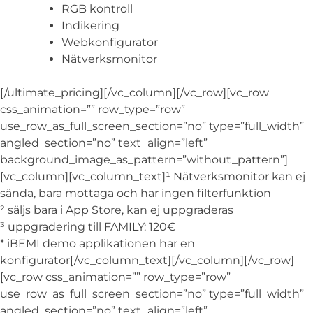
RGB kontroll
Indikering
Webkonfigurator
Nätverksmonitor
[/ultimate_pricing][/vc_column][/vc_row][vc_row
css_animation=”” row_type=”row”
use_row_as_full_screen_section=”no” type=”full_width”
angled_section=”no” text_align=”left”
background_image_as_pattern=”without_pattern”]
[vc_column][vc_column_text]¹ Nätverksmonitor kan ej
sända, bara mottaga och har ingen filterfunktion
² säljs bara i App Store, kan ej uppgraderas
³ uppgradering till FAMILY: 120€
* iBEMI demo applikationen har en
konfigurator[/vc_column_text][/vc_column][/vc_row]
[vc_row css_animation=”” row_type=”row”
use_row_as_full_screen_section=”no” type=”full_width”
angled_section=”no” text_align=”left”