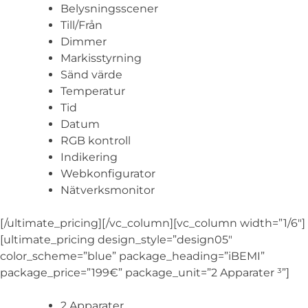
Belysningsscener
Till/Från
Dimmer
Markisstyrning
Sänd värde
Temperatur
Tid
Datum
RGB kontroll
Indikering
Webkonfigurator
Nätverksmonitor
[/ultimate_pricing][/vc_column][vc_column width=”1/6″]
[ultimate_pricing design_style=”design05″
color_scheme=”blue” package_heading=”iBEMI”
package_price=”199€” package_unit=”2 Apparater ³”]
2 Apparater