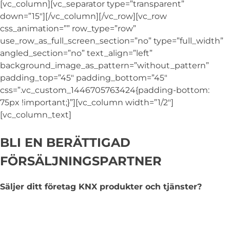
[vc_column][vc_separator type=”transparent”
down=”15″][/vc_column][/vc_row][vc_row
css_animation=”” row_type=”row”
use_row_as_full_screen_section=”no” type=”full_width”
angled_section=”no” text_align=”left”
background_image_as_pattern=”without_pattern”
padding_top=”45″ padding_bottom=”45″
css=”.vc_custom_1446705763424{padding-bottom:
75px !important;}”][vc_column width=”1/2″]
[vc_column_text]
BLI EN BERÄTTIGAD
FÖRSÄLJNINGSPARTNER
Säljer ditt företag KNX produkter och tjänster?