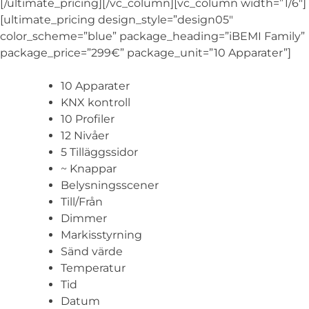
[/ultimate_pricing][/vc_column][vc_column width=”1/6″]
[ultimate_pricing design_style=”design05″
color_scheme=”blue” package_heading=”iBEMI Family”
package_price=”299€” package_unit=”10 Apparater”]
10 Apparater
KNX kontroll
10 Profiler
12 Nivåer
5 Tilläggssidor
~ Knappar
Belysningsscener
Till/Från
Dimmer
Markisstyrning
Sänd värde
Temperatur
Tid
Datum