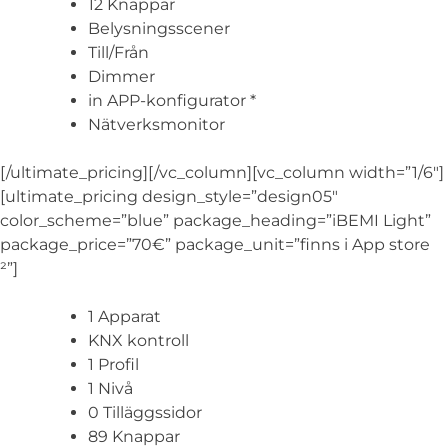
12 Knappar
Belysningsscener
Till/Från
Dimmer
in APP-konfigurator *
Nätverksmonitor
[/ultimate_pricing][/vc_column][vc_column width=”1/6″]
[ultimate_pricing design_style=”design05″
color_scheme=”blue” package_heading=”iBEMI Light”
package_price=”70€” package_unit=”finns i App store
²”]
1 Apparat
KNX kontroll
1 Profil
1 Nivå
0 Tilläggssidor
89 Knappar