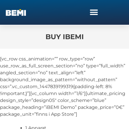
BUY IBEMI
[vc_row css_animation=”” row_type=”row”
use_row_as_full_screen_section=”no” type=”full_width”
angled_section=”no” text_align=”left”
background_image_as_pattern=”without_pattern”
css=”.vc_custom_1447839199319{padding-left: 8%
!important;}”][vc_column width=”1/6″][ultimate_pricing
design_style=”design05″ color_scheme=”blue”
package_heading=”iBEMI Demo” package_price=”0€”
package_unit=”finns i App Store”]
1 Apparat