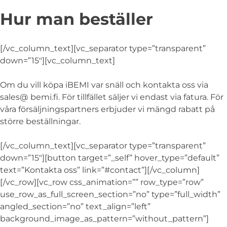
Hur man beställer
[/vc_column_text][vc_separator type=”transparent”
down=”15″][vc_column_text]
Om du vill köpa iBEMI var snäll och kontakta oss via
sales@ bemi.fi. För tillfället säljer vi endast via fatura. För
våra försäljningspartners erbjuder vi mängd rabatt på
större beställningar.
[/vc_column_text][vc_separator type=”transparent”
down=”15″][button target=”_self” hover_type=”default”
text=”Kontakta oss” link=”#contact”][/vc_column]
[/vc_row][vc_row css_animation=”” row_type=”row”
use_row_as_full_screen_section=”no” type=”full_width”
angled_section=”no” text_align=”left”
background_image_as_pattern=”without_pattern”]